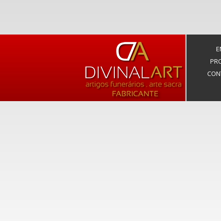
E
PR
CON