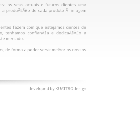
ra os seus actuais e futuros clientes uma
mos a produÃ§Ã£o de cada produto Ã imagem
lientes fazem com que estejamos cientes de
, tenhamos confianÃ§a e dedicaÃ§Ã£o a
ste mercado.
s, de forma a poder servir melhor os nossos
developed by
KUATTROdesign