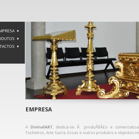
MPRESA
ODUTOS
TACTOS
EMPRESA
A
DivinalART
, dedica-se Ã produÃ§Ã£o e comercializa
Tocheiros, Arte Sacra, Essas e outros produtos e objectos r