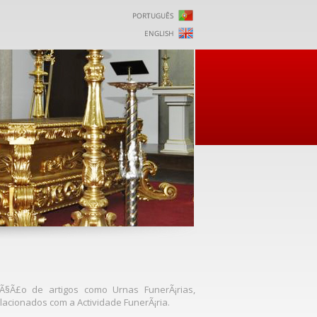
Ã§Ã£o de artigos como Urnas FunerÃ¡rias,
elacionados com a Actividade FunerÃ¡ria.