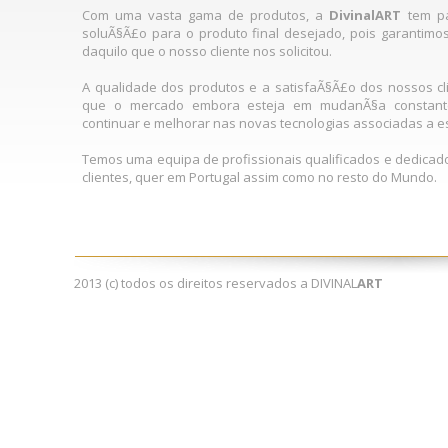
Com uma vasta gama de produtos, a
DivinalART
tem pa
soluÃ§Ã£o para o produto final desejado, pois garanti
daquilo que o nosso cliente nos solicitou.
A qualidade dos produtos e a satisfaÃ§Ã£o dos nossos c
que o mercado embora esteja em mudanÃ§a constante
continuar e melhorar nas novas tecnologias associadas a e
Temos uma equipa de profissionais qualificados e dedicado
clientes, quer em Portugal assim como no resto do Mundo.
2013 (c) todos os direitos reservados a DIVINAL
ART